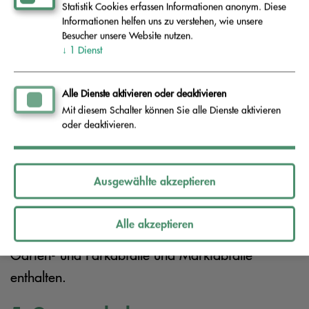
Statistik Cookies erfassen Informationen anonym. Diese
insbesondere gefährliche Abfälle und Abfälle mit
Informationen helfen uns zu verstehen, wie unsere
Besucher unsere Website nutzen.
hohem Flüssigkeitsgehalt.
↓
1
Dienst
4. Energetische Verwertung
Alle Dienste aktivieren oder deaktivieren
Mit diesem Schalter können Sie alle Dienste aktivieren
Gewerbliche Siedlungsabfälle können gemischt
oder deaktivieren.
einer energetischen Verwertung ohne vorherige
Vorbehandlung zugeführt werden, wenn diese
Ausgewählte akzeptieren
Gemische keine Metalle, mineralische Abfälle
und Glas sowie biologisch abbaubare Küchen-
Alle akzeptieren
und Kantinenabfälle, biologisch abbaubare
Garten- und Parkabfälle und Marktabfälle
enthalten.