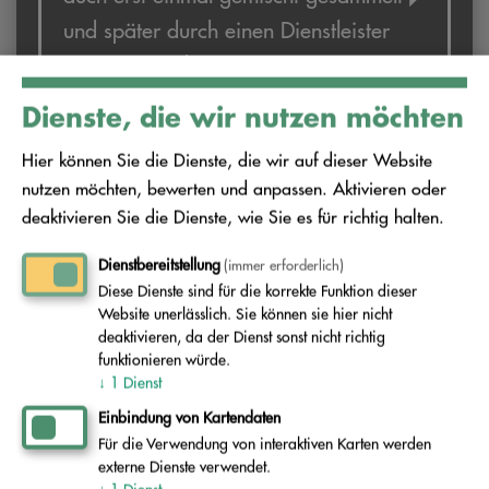
Ort der Entstehung getrennt sammeln
und später durch einen Dienstleister
trennen und diese einer möglichst
berücksichtigen und die darin
und entsorgen lassen:
entsorgt werden?
hochwertigen Verwertung zuzuführen.
festgeschriebenen Aufgaben zu
Papier, Pappe und Karton
erfüllen.
Dienste, die wir nutzen möchten
Ziel der Gesetzgebung ist es, dass
Glas
Hier können Sie die Dienste, die wir auf dieser Website
Welche Fraktionen sind bei Bau- und
Die Ausgestaltung der Aufgaben und
mehr Abfälle stofflich verwertet
nutzen möchten, bewerten und anpassen. Aktivieren oder
Abbruchabfällen getrennt zu
Pflichten im Zusammenhang mit der
werden. Das ist nur möglich, wenn die
Kunststoffe (außer Verpackungen)
deaktivieren Sie die Dienste, wie Sie es für richtig halten.
sammeln?
Gewerbeabfallverordnung sind jedoch
Abfallfraktionen bereits beim Erzeuger
Dienstbereitstellung
(immer erforderlich)
Holz
sehr individuell. Beispielsweise hat ein
möglichst sortenrein getrennt werden.
Diese Dienste sind für die korrekte Funktion dieser
Freiberufler, der vom Home Office aus
Website unerlässlich. Sie können sie hier nicht
Aus diesem Grund ist eine getrennte
Glas
Textilien
deaktivieren, da der Dienst sonst nicht richtig
tätig ist, weniger Pflichten zu erfüllen
Welche Ausnahmen gelten für
Sammlung beim Abfallerzeuger
funktionieren würde.
Kunststoffe
als der Lebensmittelhändler mit
gewerbliche Siedlungsabfälle?
↓
1
Dienst
vorgeschrieben soweit technisch
Biologisch abbaubare Abfälle
mehreren Standorten, der
Einbindung von Kartendaten
möglich bzw. wirtschaftlich zumutbar.
Metalle
Für die Verwendung von interaktiven Karten werden
Kioskbesitzer weniger als der
Technische Unzumutbarkeit
Metall
externe Dienste verwendet.
Generalunternehmer auf