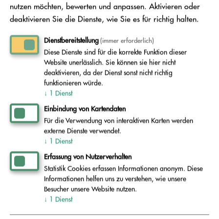
Wertstoffhöfe, dessen Nutzung dazu beiträgt,
nutzen möchten, bewerten und anpassen. Aktivieren oder
das Problem der Vermüllung zu vermeiden. Vor
deaktivieren Sie die Dienste, wie Sie es für richtig halten.
Ort werden verschiedenste Abfälle angenommen,
Dienstbereitstellung
(immer erforderlich)
in die jeweiligen Container sortiert und so
Diese Dienste sind für die korrekte Funktion dieser
Website unerlässlich. Sie können sie hier nicht
optimal für Recycling, Verwertung oder
deaktivieren, da der Dienst sonst nicht richtig
Beseitigung vorbereitet. Jeder Einzelne kann
funktionieren würde.
↓
1
Dienst
somit helfen, die Welt ein Stück sauberer zu
Einbindung von Kartendaten
machen – indem er den anfallenden Müll
Für die Verwendung von interaktiven Karten werden
verantwortungsbewusst und korrekt entsorgt.
externe Dienste verwendet.
Nutzen Sie die Wertstoffhöfe des AEV und leisten
↓
1
Dienst
Sie so einen Beitrag zum Umweltschutz. Jeder
Erfassung von Nutzerverhalten
Statistik Cookies erfassen Informationen anonym. Diese
kleine Schritt zählt – für eine saubere und
Informationen helfen uns zu verstehen, wie unsere
nachhaltige Zukunft.
Besucher unsere Website nutzen.
↓
1
Dienst
Link zum Geo-Cache: