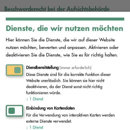
Beschwerderecht bei der Aufsichtsbehörde
Sie haben gemäß Art. 77 DSGVO zudem das
Dienste, die wir nutzen möchten
Recht, sich bei der Aufsichtsbehörde zu
beschweren, wenn Sie der Ansicht sind, dass die
Hier können Sie die Dienste, die wir auf dieser Website
Verarbeitung Ihrer personenbezogenen Daten
nutzen möchten, bewerten und anpassen. Aktivieren oder
nicht rechtmäßig erfolgt. Die Anschrift der
deaktivieren Sie die Dienste, wie Sie es für richtig halten.
zuständigen Aufsichtsbehörde lautet:
Dienstbereitstellung
(immer erforderlich)
Landesbeauftragte für den Datenschutz und für
Diese Dienste sind für die korrekte Funktion dieser
Website unerlässlich. Sie können sie hier nicht
das Recht auf Akteneinsicht, Stahnsdorfer Damm
deaktivieren, da der Dienst sonst nicht richtig
77, 14532 Kleinmachnow.
funktionieren würde.
↓
1
Dienst
Einbindung von Kartendaten
Für die Verwendung von interaktiven Karten werden
externe Dienste verwendet.
↓
1
Dienst