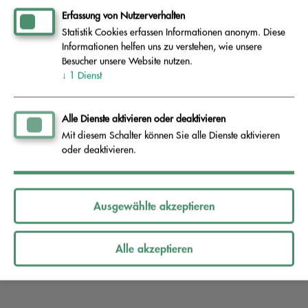
Erfassung von Nutzerverhalten
Statistik Cookies erfassen Informationen anonym. Diese
Informationspflichten nach Art .13, 14
Informationen helfen uns zu verstehen, wie unsere
Besucher unsere Website nutzen.
DSGVO
↓
1
Dienst
Nutzung der Internetseite
Alle Dienste aktivieren oder deaktivieren
Mit diesem Schalter können Sie alle Dienste aktivieren
Nutzung "Mein Abfallportal"
oder deaktivieren.
Nutzung der AEV-App
Ausgewählte akzeptieren
Alle akzeptieren