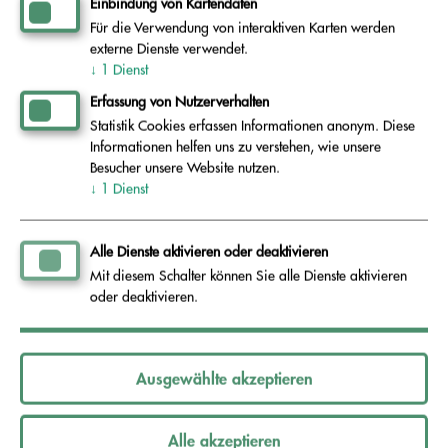
Einbindung von Kartendaten
Abfallverwertung oder Abfallbeseitigung zur
Für die Verwendung von interaktiven Karten werden
Seite.
externe Dienste verwendet.
↓
1
Dienst
Erfassung von Nutzerverhalten
03574 - 4677-0
Sie erreichen uns unter
,
per E-
Statistik Cookies erfassen Informationen anonym. Diese
aev@schwarze-elster.de
Mail an:
oder über
Informationen helfen uns zu verstehen, wie unsere
Besucher unsere Website nutzen.
Kontaktformular
unser
.
↓
1
Dienst
Bei Bedarf klären wir Ihr Abfallproblem im
Alle Dienste aktivieren oder deaktivieren
Rahmen eines Vororttermins oder vermitteln Sie
Mit diesem Schalter können Sie alle Dienste aktivieren
oder deaktivieren.
zu den regionalen Entsorgungsunternehmen und
bieten Hilfestellung bei der Kontaktaufnahme.
Ausgewählte akzeptieren
Alle akzeptieren