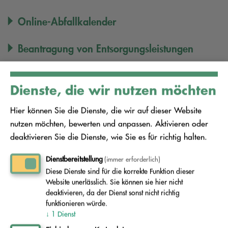
Online-Abfallkalender
Beantragung von Entsorgungsleistungen
Anmeldung Sperrmüll bis 6 qm
Dienste, die wir nutzen möchten
Tourenplan unseres Schadstoffmobils
Hier können Sie die Dienste, die wir auf dieser Website
nutzen möchten, bewerten und anpassen. Aktivieren oder
Download aktueller Medien
deaktivieren Sie die Dienste, wie Sie es für richtig halten.
Ihr persönlicher Kontakt:
Dienstbereitstellung
(immer erforderlich)
Diese Dienste sind für die korrekte Funktion dieser
Website unerlässlich. Sie können sie hier nicht
Der Abfallentsorgungsverband Schwarze Elster
deaktivieren, da der Dienst sonst nicht richtig
steht Ihnen als kompetenter Dienstleister bei allen
funktionieren würde.
↓
1
Dienst
Fragen rund um Abfallvermeidung,