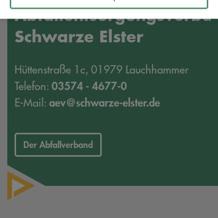
Abfallentsorgungsverba
Schwarze Elster
Hüttenstraße 1c, 01979 Lauchhammer
03574 - 4677-0
Telefon:
aev@schwarze-elster.de
E-Mail:
Der Abfallverband