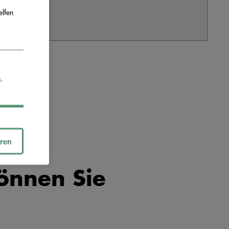
elfen
.
eren
önnen Sie