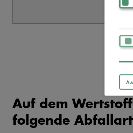
Au
Auf dem Wertstof
folgende Abfallar