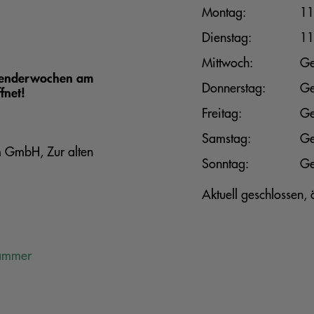
Montag:
11
Dienstag:
11
Mittwoch:
Ge
lenderwochen am
Donnerstag:
Ge
fnet!
Freitag:
Ge
Samstag:
Ge
m GmbH, Zur alten
Sonntag:
Ge
Aktuell geschlossen
hammer