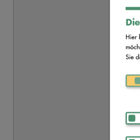
Die
Hier 
möcht
Sie d