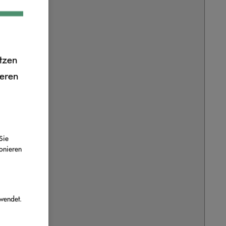
tzen
ieren
Sie
ionieren
wendet.