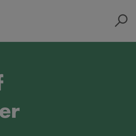
S
f
er