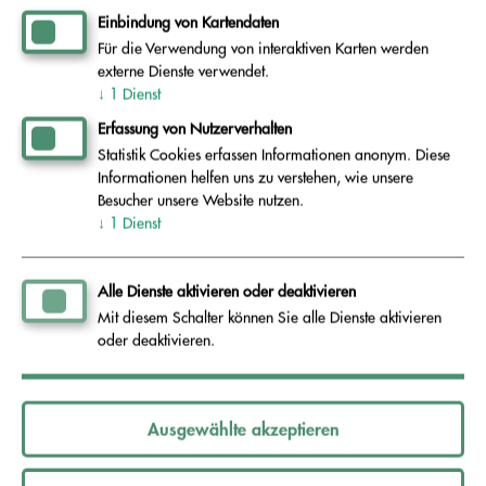
Einbindung von Kartendaten
12.09.26: Tag des offenen
Für die Verwendung von interaktiven Karten werden
externe Dienste verwendet.
Wertstoffhofs in Herzberg
↓
1
Dienst
Erfassung von Nutzerverhalten
Statistik Cookies erfassen Informationen anonym. Diese
Artikel lesen
Informationen helfen uns zu verstehen, wie unsere
Besucher unsere Website nutzen.
↓
1
Dienst
Alle Dienste aktivieren oder deaktivieren
Mittwoch, 15. Juli 2026
Mit diesem Schalter können Sie alle Dienste aktivieren
oder deaktivieren.
Stellenausschreibung:
Verbandsvorsteher (m/w/d)
Ausgewählte akzeptieren